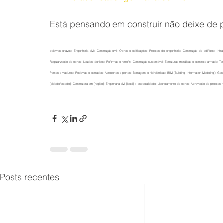
Está pensando em construir não deixe de 
palavras chaves: 
Engenharia civil; Construção civil; Obras e edificações; Projetos de engenharia; Construção de edifícios; Infr
Regularização de obras; Laudos técnicos; Reformas e retrofit; Construção sustentável; Estruturas metálicas e concreto armado; T
Pontes e viadutos; Rodovias e estradas; Aeroportos e portos; Barragens e hidrelétricas; BIM (Building Information Modeling); Ge
[cidade/estado]; Construtora em [região]; Engenharia civil [local] + especialidade; Licenciamento de obras; Aprovação de projetos 
Posts recentes