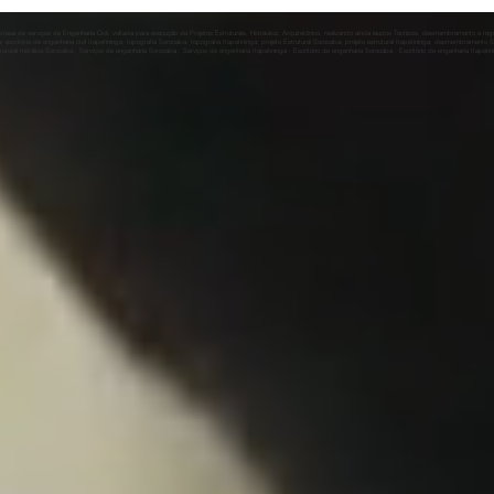
Condomínios: Por Que é
uma Obra 
Essencial?
Guia Compl
resa de serviços de Engenharia Civil, voltada para execução de Projetos Estruturais, Hidráulico, Arquitetônico, realizando ainda laudos Técnicos, desmembramento e re
a; escritório de engenharia civil Itapetininga; topografia Sorocaba; topografia Itapetininga; projeto Estrutural Sorocaba; projeto estrutural Itapetininga; desmembramento
rutural metálica Sorocaba;: Serviços de engenharia Sorocaba : Serviços de engenharia Itapetininga : Escritório de engenharia Sorocaba : Escritório de engenharia Itapetinin