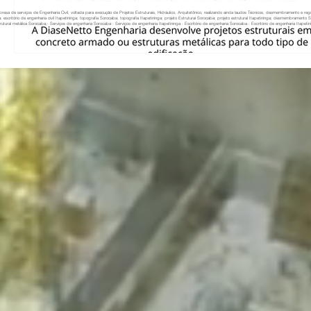
resa de serviços de Engenharia Civil, voltada para execução de Projetos Estruturais, Hidráulico, Arquitetônico, realizando ainda laudos Técnicos, desmembramento e re
a; escritório de engenharia civil Itapetininga; topografia Sorocaba; topografia Itapetininga; projeto Estrutural Sorocaba; projeto estrutural Itapetininga; desmembramento
rutural metálica Sorocaba;: Serviços de engenharia Sorocaba : Serviços de engenharia Itapetininga : Escritório de engenharia Sorocaba : Escritório de engenharia Itapetinin