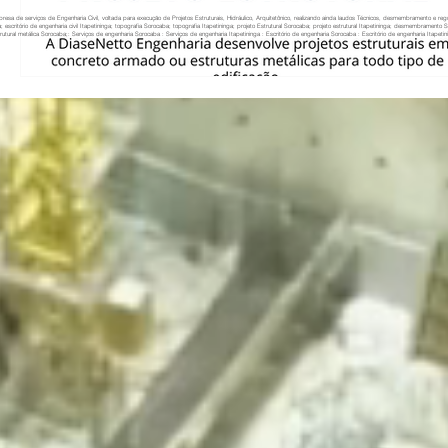
resa de serviços de Engenharia Civil, voltada para execução de Projetos Estruturais, Hidráulico, Arquitetônico, realizando ainda laudos Técnicos, desmembramento e re
a; escritório de engenharia civil Itapetininga; topografia Sorocaba; topografia Itapetininga; projeto Estrutural Sorocaba; projeto estrutural Itapetininga; desmembramento
rutural metálica Sorocaba;: Serviços de engenharia Sorocaba : Serviços de engenharia Itapetininga : Escritório de engenharia Sorocaba : Escritório de engenharia Itapetinin