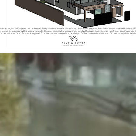
resa de serviços de Engenharia Civil, voltada para execução de Projetos Estruturais, Hidráulico, Arquitetônico, realizando ainda laudos Técnicos, desmembramento e re
a; escritório de engenharia civil Itapetininga; topografia Sorocaba; topografia Itapetininga; projeto Estrutural Sorocaba; projeto estrutural Itapetininga; desmembramento
rutural metálica Sorocaba;: Serviços de engenharia Sorocaba : Serviços de engenharia Itapetininga : Escritório de engenharia Sorocaba : Escritório de engenharia Itapetinin