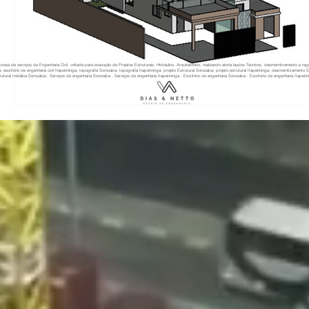
resa de serviços de Engenharia Civil, voltada para execução de Projetos Estruturais, Hidráulico, Arquitetônico, realizando ainda laudos Técnicos, desmembramento e re
a; escritório de engenharia civil Itapetininga; topografia Sorocaba; topografia Itapetininga; projeto Estrutural Sorocaba; projeto estrutural Itapetininga; desmembramento
rutural metálica Sorocaba;: Serviços de engenharia Sorocaba : Serviços de engenharia Itapetininga : Escritório de engenharia Sorocaba : Escritório de engenharia Itapetinin