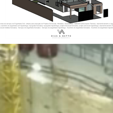
resa de serviços de Engenharia Civil, voltada para execução de Projetos Estruturais, Hidráulico, Arquitetônico, realizando ainda laudos Técnicos, desmembramento e re
a; escritório de engenharia civil Itapetininga; topografia Sorocaba; topografia Itapetininga; projeto Estrutural Sorocaba; projeto estrutural Itapetininga; desmembramento
rutural metálica Sorocaba;: Serviços de engenharia Sorocaba : Serviços de engenharia Itapetininga : Escritório de engenharia Sorocaba : Escritório de engenharia Itapetinin